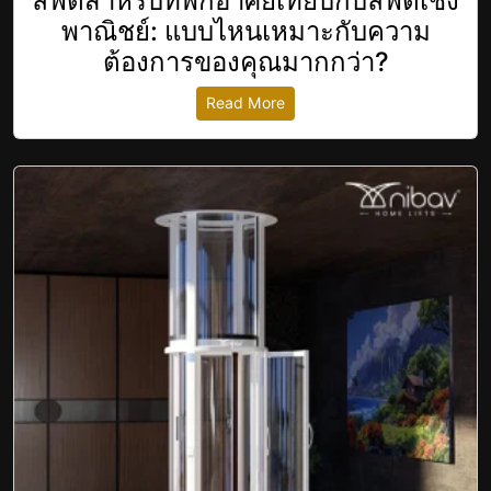
ลิฟต์สำหรับที่พักอาศัยเทียบกับลิฟต์เชิง
พาณิชย์: แบบไหนเหมาะกับความ
ต้องการของคุณมากกว่า?
Read More
revious