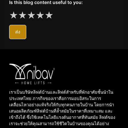
Is this blog content useful to you:
★
★
★
★
★
ส่ง
şans
vidobet
vidobet
vidobet
vidobet
casinolevant
casinolevant
casinolevant
vidobet
şans
casinolevant
casino
şans
casino
casino
casino
boostaro
casinolevant
şans
casinolevant
şanscasino
vidobet
vidobet
levant
gorabet
galyabet
gorabet
gorabet
gorabet
vidobet
galyabet
gorabet
gorabet
casino
|
|
güncel
giriş
|
|
|
giriş
casino
giriş
şans
casino
levant
şans
şans
|
giriş
casino
giriş
|
|
giriş
casino
|
|
|
|
|
giriş
|
|
|
giriş
|
|
|
|
|
giriş
|
|
|
|
giriş
|
|
|
|
|
|
|
เราเป็นบริษัทลิฟต์บ้านและลิฟต์สำหรับที่พักอาศัยชั้นนำใน
ประเทศไทย ภารกิจของเราคือการมอบอิสระในการ
เคลื่อนไหวอย่างแท้จริงให้กับทุกคนภายในบ้าน โดยการนำ
เสนอผลิตภัณฑ์ลิฟต์บ้านที่ล้ำสมัยในราคาที่เหมาะสม และ
เข้าถึงได้ ซึ่งใช้เทคโนโลยีแรงดันอากาศที่ทันสมัย ลิฟต์ของ
เราจะช่วยให้คุณสามารถใช้ชีวิตในบ้านของคุณได้อย่าง