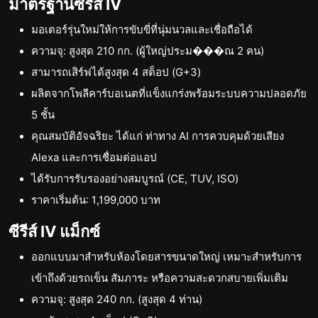
มาตรฐานซีรีส์ IV
มอเตอร์รุ่นใหม่ให้การขับขี่ที่นุ่มนวลและเชื่อถือได้
ความจุ: สูงสุด 210 กก. (ผู้ใหญ่ประม���ณ 2 คน)
สามารถเสิร์ฟได้สูงสุด 4 สต็อป (G+3)
ผลิตจากโพลีคาร์บอเนตที่แข็งแกร่งพร้อมระบบความปลอดภัย
5 ชั้น
คุณสมบัติอัจฉริยะ ได้แก่ ท่าทาง AI การควบคุมด้วยเสียง
Alexa และการเชื่อมต่อแอป
ได้รับการรับรองอย่างสมบูรณ์ (CE, TUV, ISO)
ราคาเริ่มต้น: 1,199,000 บาท
ซีรีส์ IV แม็กซ์
ออกแบบมาสำหรับห้องโดยสารขนาดใหญ่ เหมาะสำหรับการ
เข้าถึงด้วยรถเข็น สัมภาระ หรือความสะดวกสบายเพิ่มเติม
ความจุ: สูงสุด 240 กก. (สูงสุด 4 ท่าน)