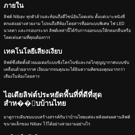
ภายใน
ลิฟต์ Nibav ทุกตัวล้วนสะท้อนถึงดีไซน์อันโดดเด่น ตั้งแต่เบาะหนังที่
ตกแต่งอย่างสวยงาม ไปจนถึงสีห้องโดยสารที่ออกแบบพิเศษ ไฟ LED
นวลตา และกรอบกระจก ลิฟต์เหล่านี้ได้รับการออกแบบให้กลมกลืนหรือ
โดดเด่นตามที่คุณต้องการ
เทคโนโลยีเสียงเงียบ
ลิฟต์ซึ่งติดตั้งด้วยมอเตอร์แบบซิงโครไนซ์และกลไกสุญญากาศแบบขับ
เคลื่อนด้วยอากาศ เงียบมากจนคุณจะได้ยินความคิดของคุณมากกว่า
เสียงในห้องโดยสาร
ไอเดียลิฟต์ประหยัดพื้นที่ที่ดีที่สุด
สำห��ับบ้านไทย
มาดูการเดินชมแบบสร้างสรรค์กันว่าบ้านไทยแต่ละหลังผสมผสานลิฟต์
ขนาดเล็กของ Nibav ไว้ได้อย่างสวยงามอย่างไร