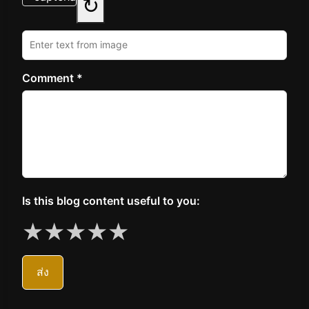
↻
Comment *
Is this blog content useful to you:
★
★
★
★
★
ส่ง