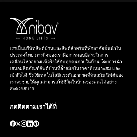
şans
vidobet
vidobet
vidobet
vidobet
casinolevant
casinolevant
casinolevant
vidobet
şans
casinolevant
casino
şans
casino
casino
casino
boostaro
casinolevant
şans
casinolevant
şanscasino
vidobet
vidobet
levant
gorabet
galyabet
gorabet
gorabet
gorabet
vidobet
galyabet
gorabet
gorabet
nigeria
sports
casino
|
|
güncel
giriş
|
|
|
giriş
casino
giriş
şans
casino
levant
şans
şans
|
giriş
casino
giriş
|
|
giriş
casino
|
|
|
|
|
giriş
|
|
|
betting
betting
|
giriş
|
|
|
|
|
giriş
|
|
|
|
giriş
|
|
|
|
|
|
|
|
เราเป็นบริษัทลิฟต์บ้านและลิฟต์สำหรับที่พักอาศัยชั้นนำใน
ประเทศไทย ภารกิจของเราคือการมอบอิสระในการ
เคลื่อนไหวอย่างแท้จริงให้กับทุกคนภายในบ้าน โดยการนำ
เสนอผลิตภัณฑ์ลิฟต์บ้านที่ล้ำสมัยในราคาที่เหมาะสม และ
เข้าถึงได้ ซึ่งใช้เทคโนโลยีแรงดันอากาศที่ทันสมัย ลิฟต์ของ
เราจะช่วยให้คุณสามารถใช้ชีวิตในบ้านของคุณได้อย่าง
สะดวกสบาย
กดติดตามเราได้ที่